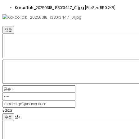
KakaoTalk_20250318_133013447_01.jpg [File Size:550.2KB]
댓글
Editor
닫기