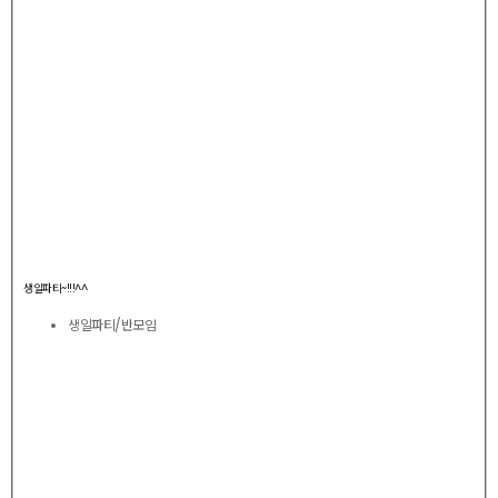
생일파티~!!!^^
생일파티/반모임