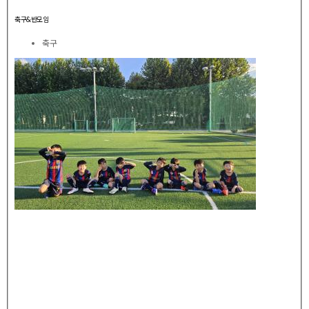
축구&반모임
축구