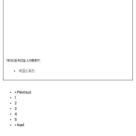
아이드림 1박2일 스키캠프!!!!
계절스포츠
«
Previous
1
2
3
4
5
»
Next