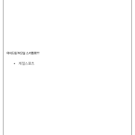
아이드림 1박2일 스키캠프!!!!
계절스포츠