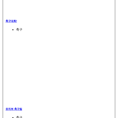
축구대회!
축구
유치부 축구팀
축구