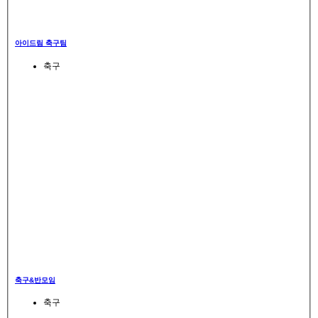
아이드림 축구팀
축구
축구&반모임
축구