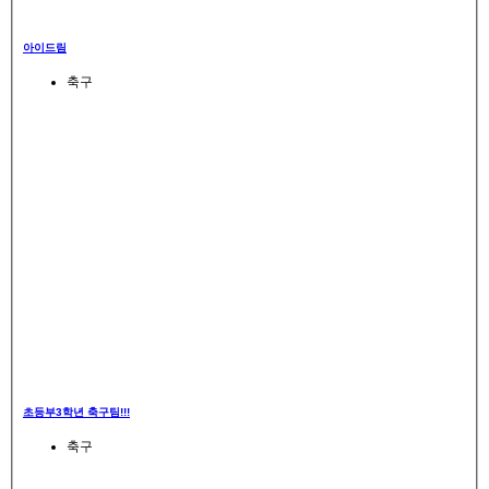
아이드림
축구
초등부3학년 축구팀!!!
축구